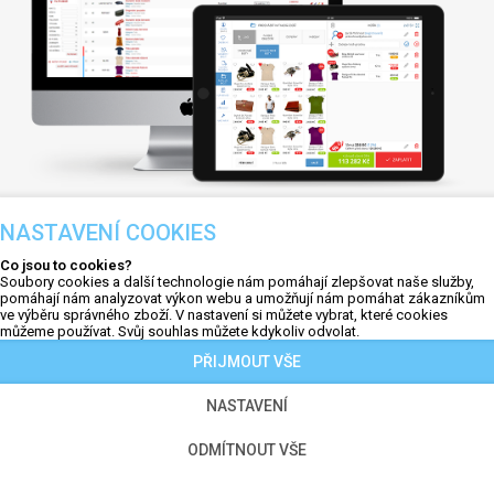
NASTAVENÍ COOKIES
EET A ONLINE POKLADNA
Co jsou to cookies?
Soubory cookies a další technologie nám pomáhají zlepšovat naše služby,
E-shop plně integruje podporu
EET
. Jedním
pomáhají nám analyzovat výkon webu a umožňují nám pomáhat zákazníkům
klikem lze odeslat doklad do systému
ve výběru správného zboží. V nastavení si můžete vybrat, které cookies
můžeme používat. Svůj souhlas můžete kdykoliv odvolat.
elektronické evidence tržeb
. Integraci
PŘIJMOUT VŠE
EET oceníte především s využitím
online
pokladny
, která plně nahrazuje pokladní
NASTAVENÍ
systémy pro vaši prodejnu.
ODMÍTNOUT VŠE