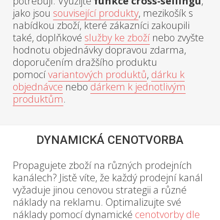
potřebují. Využijte
funkce cross-sellingu
,
jako jsou
související produkty
, mezikošík s
nabídkou zboží, které zákazníci zakoupili
také, doplňkové
služby ke zboží
nebo zvyšte
hodnotu objednávky dopravou zdarma,
doporučením dražšího produktu
pomocí
variantových produktů
,
dárku k
objednávce
nebo
dárkem k jednotlivým
produktům
.
DYNAMICKÁ CENOTVORBA
Propagujete zboží na různých prodejních
kanálech? Jistě víte, že každý prodejní kanál
vyžaduje jinou cenovou strategii a různé
náklady na reklamu. Optimalizujte své
náklady pomocí dynamické
cenotvorby dle