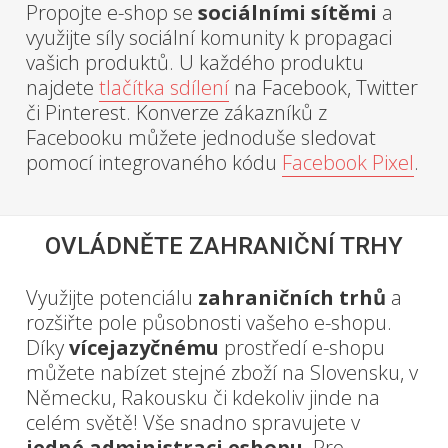
Propojte e-shop se
sociálními sítěmi
a
využijte síly sociální komunity k propagaci
vašich produktů. U každého produktu
najdete
tlačítka sdílení
na Facebook, Twitter
či Pinterest. Konverze zákazníků z
Facebooku můžete jednoduše sledovat
pomocí integrovaného kódu
Facebook Pixel
.
OVLÁDNĚTE ZAHRANIČNÍ TRHY
Využijte potenciálu
zahraničních trhů
a
rozšiřte pole působnosti vašeho e-shopu.
Díky
vícejazyčnému
prostředí e-shopu
můžete nabízet stejné zboží na Slovensku, v
Německu, Rakousku či kdekoliv jinde na
celém světě! Vše snadno spravujete v
jedné administraci eshopu
. Pro