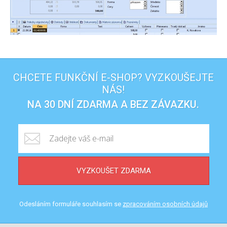
CHCETE FUNKČNÍ E-SHOP? VYZKOUŠEJTE
NÁS!
NA 30 DNÍ ZDARMA A BEZ ZÁVAZKU.
VYZKOUŠET ZDARMA
Odesláním formuláře souhlasím se
zpracováním osobních údajů