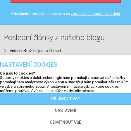
Odesláním formuláře souhlasím se
zpracováním osobních údajů
Poslední články z našeho blogu
Vrácení zboží na jedno kliknutí
Neuromarketing v e-mailingu
NASTAVENÍ COOKIES
9 nejčastějších SEO chyb v e-shopech a jak je opravit
Co jsou to cookies?
Aktualizace #23
Soubory cookies a další technologie nám pomáhají zlepšovat naše služby,
pomáhají nám analyzovat výkon webu a umožňují nám pomáhat zákazníkům
QR kódy na faktuře a výzvy k úhradě
ve výběru správného zboží. V nastavení si můžete vybrat, které cookies
můžeme používat. Svůj souhlas můžete kdykoliv odvolat.
PŘIJMOUT VŠE
NASTAVENÍ
Copyright © 2009 - 2026 | Jirsa a Záruba. Všechna práva
vyhrazena. |
Nastavení cookies
ODMÍTNOUT VŠE
Tento web je chráněn službou reCAPTCHA a platí pro něj
Ochrana soukromí
a
Smluvní podmínky