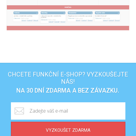
CHCETE FUNKČNÍ E-SHOP? VYZKOUŠEJTE
NÁS!
NA 30 DNÍ ZDARMA A BEZ ZÁVAZKU.
VYZKOUŠET ZDARMA