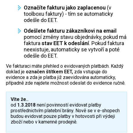
Označíte fakturu jako zaplacenou
(v
toolboxu faktury) - tím se automaticky
odešle do EET.
Odešlete fakturu zákazníkovi na email
pomocí změny stavu objednávky, pokud má
faktura
stav EET k odeslání
. Pokud faktura
neexistuje, automaticky se vytvoří a poté
odešle do EET.
Ve fakturaci máte přehled o evidovaných platbách. Každý
doklad je
označen štítkem EET,
zda vstupuje do
evidence a zda je platba již zaevidována automaticky,
případně zde najdete možnost odeslat do evidence ručně.
Víte že..
od
1.3.2018
není povinností evidovat platby
prostřednictvím platební brány. Nově se v e-shopech
budou evidovat pouze platby v hotovosti při výdeji
zboží nebo v kamenné prodejně.