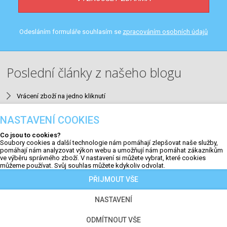
Odesláním formuláře souhlasím se
zpracováním osobních údajů
Poslední články z našeho blogu
Vrácení zboží na jedno kliknutí
Neuromarketing v e-mailingu
NASTAVENÍ COOKIES
9 nejčastějších SEO chyb v e-shopech a jak je opravit
Co jsou to cookies?
Aktualizace #23
Soubory cookies a další technologie nám pomáhají zlepšovat naše služby,
pomáhají nám analyzovat výkon webu a umožňují nám pomáhat zákazníkům
QR kódy na faktuře a výzvy k úhradě
ve výběru správného zboží. V nastavení si můžete vybrat, které cookies
můžeme používat. Svůj souhlas můžete kdykoliv odvolat.
PŘIJMOUT VŠE
NASTAVENÍ
Copyright © 2009 - 2026 | Jirsa a Záruba. Všechna práva
vyhrazena. |
Nastavení cookies
ODMÍTNOUT VŠE
Tento web je chráněn službou reCAPTCHA a platí pro něj