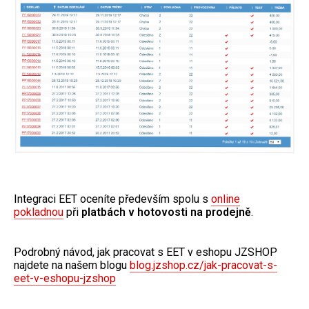
Integraci EET oceníte především spolu s
online
pokladnou
při
platbách v hotovosti na prodejně
.
Podrobný návod, jak pracovat s EET v eshopu JZSHOP
najdete na našem blogu
blog.jzshop.cz/jak-pracovat-s-
eet-v-eshopu-jzshop