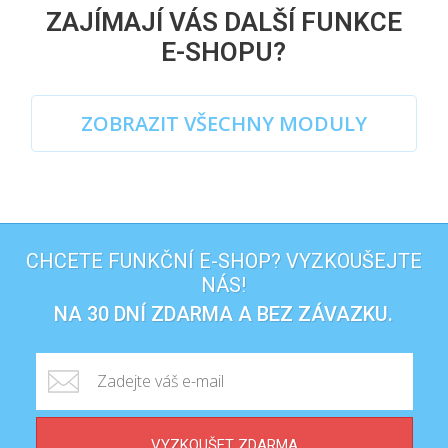
ZAJÍMAJÍ VÁS DALŠÍ FUNKCE
E-SHOPU?
ZOBRAZIT VŠECHNY MODULY
CHCETE FUNKČNÍ E-SHOP? VYZKOUŠEJTE
NÁS!
NA 30 DNÍ ZDARMA A BEZ ZÁVAZKU.
VYZKOUŠET ZDARMA