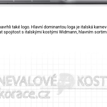
vrhli také logo. Hlavní dominantou loga je italská karne
t spojitost s italskými kostými Widmann, hlavním sorti