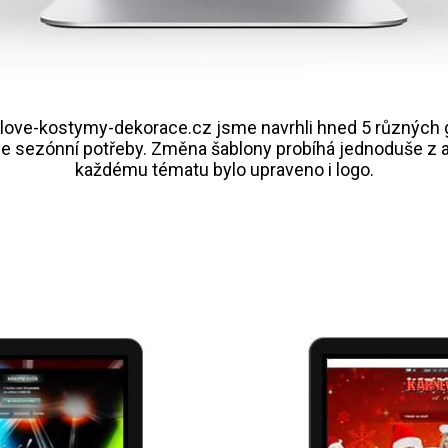
love-kostymy-dekorace.cz jsme navrhli hned 5 různých g
le sezónní potřeby. Změna šablony probíhá jednoduše z 
každému tématu bylo upraveno i logo.