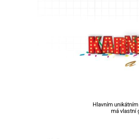
Hlavním unikátním 
má vlastní 