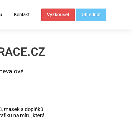
u
Kontakt
Vyzkoušet
Objednat
RACE.CZ
rnevalové
ů, masek a doplňků
afiku na míru, která