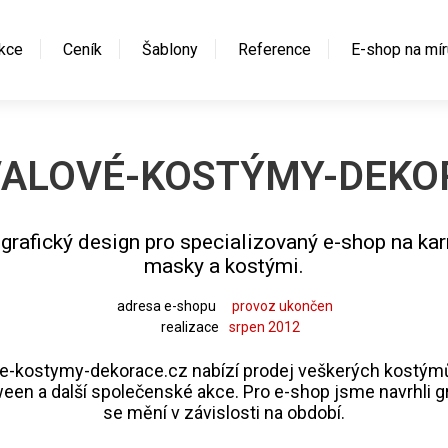
kce
Ceník
Šablony
Reference
E-shop na mír
ALOVÉ-KOSTÝMY-DEKO
 grafický design pro specializovaný e-shop na ka
masky a kostými.
adresa e-shopu
provoz ukončen
realizace
srpen 2012
e-kostymy-dekorace.cz nabízí prodej veškerých kostým
ween a další společenské akce. Pro e-shop jsme navrhli gr
se mění v závislosti na období.