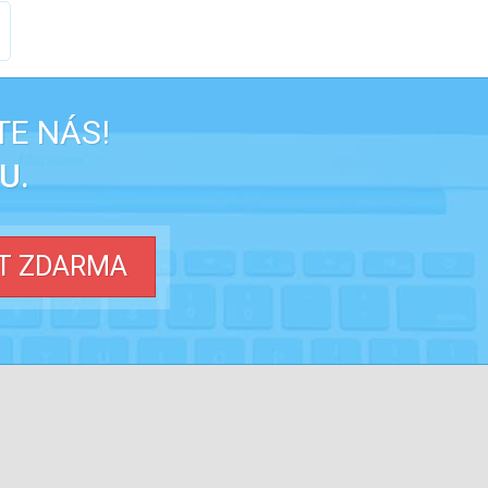
TE NÁS!
U.
T ZDARMA