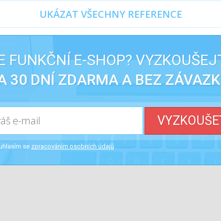
UKÁZAT VŠECHNY REFERENCE
 FUNKČNÍ E-SHOP? VYZKOUŠEJ
A 30 DNÍ ZDARMA A BEZ ZÁVAZK
VYZKOUŠE
uhlasím se
zpracováním osobních údajů