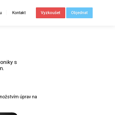
u
Kontakt
Vyzkoušet
Objednat
roniky s
m.
nožstvím úprav na