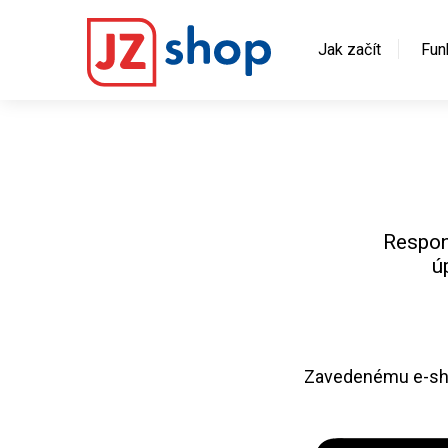
Jak začít
Fun
Responz
ú
Zavedenému e-sho