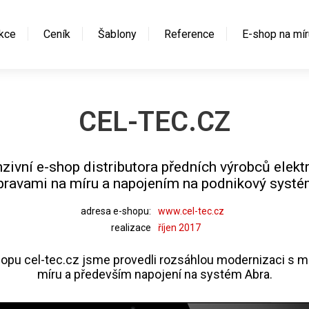
kce
Ceník
Šablony
Reference
E-shop na mír
CEL-TEC.CZ
ivní e-shop distributora předních výrobců elekt
pravami na míru a napojením na podnikový systé
adresa e-shopu:
www.cel-tec.cz
realizace
říjen 2017
pu cel-tec.cz jsme provedli rozsáhlou modernizaci s m
míru a především napojení na systém Abra.