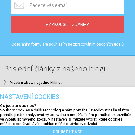
VYZKOUŠET ZDARMA
Odesláním formuláře souhlasím se
zpracováním osobních údajů
Poslední články z našeho blogu
Vrácení zboží na jedno kliknutí
Neuromarketing v e-mailingu
NASTAVENÍ COOKIES
9 nejčastějších SEO chyb v e-shopech a jak je opravit
Co jsou to cookies?
Aktualizace #23
Soubory cookies a další technologie nám pomáhají zlepšovat naše služby,
pomáhají nám analyzovat výkon webu a umožňují nám pomáhat zákazníkům
QR kódy na faktuře a výzvy k úhradě
ve výběru správného zboží. V nastavení si můžete vybrat, které cookies
můžeme používat. Svůj souhlas můžete kdykoliv odvolat.
PŘIJMOUT VŠE