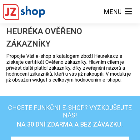
MENU
HEURÉKA OVĚŘENO
ZÁKAZNÍKY
Propojte Váš e-shop s katalogem zboží Heureka.cz a
získejte certifikát Ověřeno zákazníky. Hlavním cílem je
přivést další platící zákazníky, díky zveřejnění názorů a
hodnocení zákazníků, kteří u vás již nakoupili. V modulu je
již obsažen widget s celkovým hodnocením e-shopu.
CHCETE FUNKČNÍ E-SHOP? VYZKOUŠEJTE
NÁS!
NA 30 DNÍ ZDARMA A BEZ ZÁVAZKU.