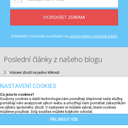
VYZKOUŠET ZDARMA
Odesláním formuláře souhlasím se
zpracováním osobních údajů
Poslední články z našeho blogu
Vrácení zboží na jedno kliknutí
Neuromarketing v e-mailingu
NASTAVENÍ COOKIES
9 nejčastějších SEO chyb v e-shopech a jak je opravit
Co jsou to cookies?
Aktualizace #23
Soubory cookies a další technologie nám pomáhají zlepšovat naše služby,
pomáhají nám analyzovat výkon webu a umožňují nám pomáhat zákazníkům
QR kódy na faktuře a výzvy k úhradě
ve výběru správného zboží. V nastavení si můžete vybrat, které cookies
můžeme používat. Svůj souhlas můžete kdykoliv odvolat.
PŘIJMOUT VŠE