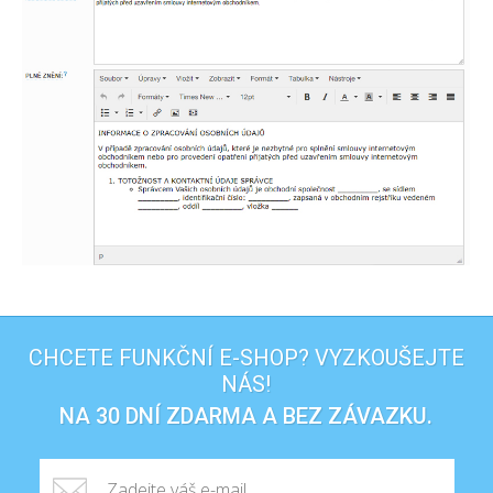
CHCETE FUNKČNÍ E-SHOP? VYZKOUŠEJTE
NÁS!
NA 30 DNÍ ZDARMA A BEZ ZÁVAZKU.