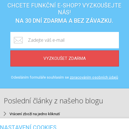
CHCETE FUNKČNÍ E-SHOP? VYZKOUŠEJTE
NÁS!
NA 30 DNÍ ZDARMA A BEZ ZÁVAZKU.
VYZKOUŠET ZDARMA
Odesláním formuláře souhlasím se
zpracováním osobních údajů
Poslední články z našeho blogu
Vrácení zboží na jedno kliknutí
Neuromarketing v e-mailingu
NASTAVENÍ COOKIES