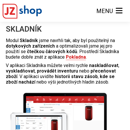
MENU
SKLADNÍK
Modul
Skladník
jsme navrhli tak, aby byl použitelný na
dotykových zařízeních
a optimalizovali jsme jej pro
použití se
čtečkou čárových kódů
. Prostředí Skladníka
budete dobře znát z aplikace
Pokladna
.
V aplikaci Skladníka můžete velmi rychle
naskladňovat
,
vyskladňovat
,
provádět inventuru
nebo
přeceňovat
zboží
. V aplikaci uvidíte
historii stavu zásob
,
kde se
zboží nachází
nebo výši jednotlivých hladin zásob.