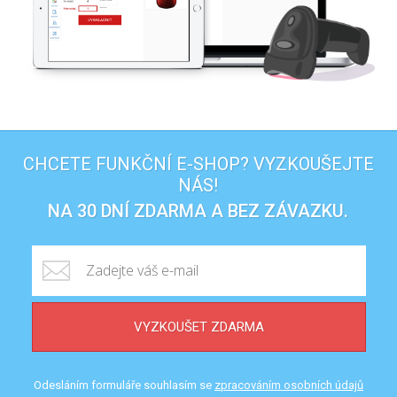
CHCETE FUNKČNÍ E-SHOP? VYZKOUŠEJTE
NÁS!
NA 30 DNÍ ZDARMA A BEZ ZÁVAZKU.
VYZKOUŠET ZDARMA
Odesláním formuláře souhlasím se
zpracováním osobních údajů