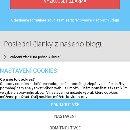
VYZKOUŠET ZDARMA
Odesláním formuláře souhlasím se
zpracováním osobních údajů
Poslední články z našeho blogu
Vrácení zboží na jedno kliknutí
Neuromarketing v e-mailingu
NASTAVENÍ COOKIES
9 nejčastějších SEO chyb v e-shopech a jak je opravit
Co jsou to cookies?
Aktualizace #23
Soubory cookies a další technologie nám pomáhají zlepšovat naše služby,
pomáhají nám analyzovat výkon webu a umožňují nám pomáhat zákazníkům
QR kódy na faktuře a výzvy k úhradě
ve výběru správného zboží. V nastavení si můžete vybrat, které cookies
můžeme používat. Svůj souhlas můžete kdykoliv odvolat.
PŘIJMOUT VŠE
NASTAVENÍ
Copyright © 2009 - 2026 | Jirsa a Záruba. Všechna práva
vyhrazena. |
Nastavení cookies
ODMÍTNOUT VŠE
Tento web je chráněn službou reCAPTCHA a platí pro něj