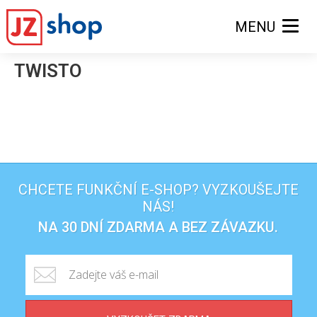
MENU
TWISTO
CHCETE FUNKČNÍ E-SHOP? VYZKOUŠEJTE
NÁS!
NA 30 DNÍ ZDARMA A BEZ ZÁVAZKU.