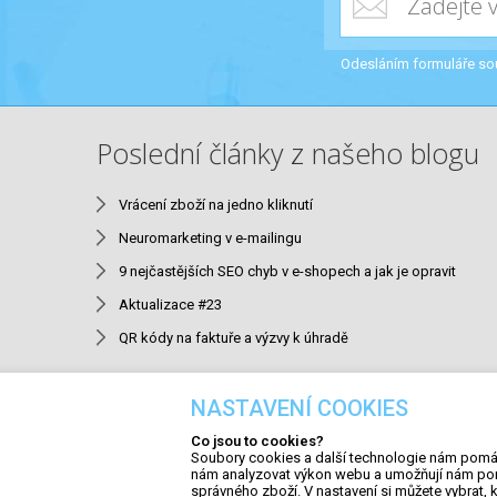
Odesláním formuláře so
Poslední články z našeho blogu
Vrácení zboží na jedno kliknutí
Neuromarketing v e-mailingu
9 nejčastějších SEO chyb v e-shopech a jak je opravit
Aktualizace #23
QR kódy na faktuře a výzvy k úhradě
NASTAVENÍ COOKIES
Partneři
Nabídka spolupráce
Obchodní podm
Co jsou to cookies?
Soubory cookies a další technologie nám pomáh
nám analyzovat výkon webu a umožňují nám po
správného zboží. V nastavení si můžete vybrat,
Copyright © 2009 - 2026 | Jirsa a Zárub