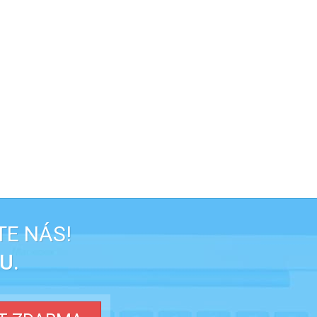
TE NÁS!
U.