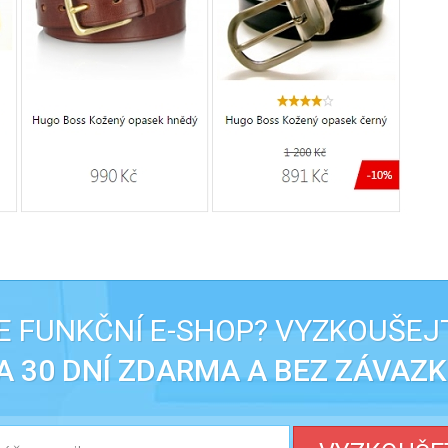
 FUNKČNÍ E-SHOP? VYZKOUŠEJ
A 30 DNÍ ZDARMA A BEZ ZÁVAZK