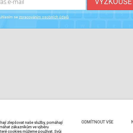
VYZKOUŠE
uhlasím se
zpracováním osobních údajů
ínky
Pronájem e-shopu
Jak založit e-shop
Blog
Objed
ODMÍTNOUT VŠE
ají zlepšovat naše služby, pomáhají
máhat zákazníkům ve výběru
 které cookies můžeme používat. Svůj
a. Všechna práva vyhrazena. |
Nastavení cookies