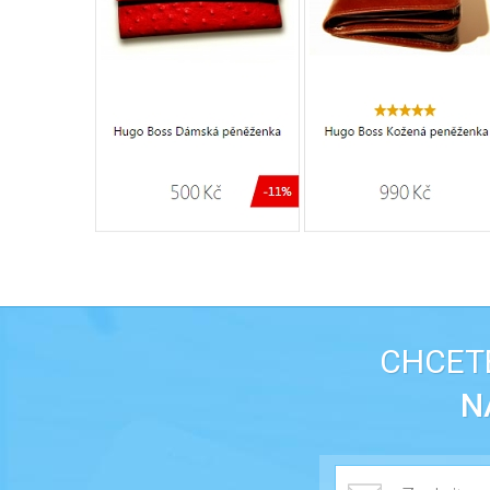
CHCETE
N