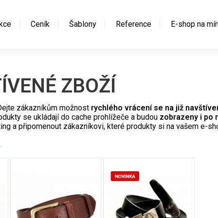
kce
Ceník
Šablony
Reference
E-shop na mír
ÍVENÉ ZBOŽÍ
 Dejte zákazníkům možnost
rychlého vrácení se na již navštíve
rodukty se ukládají do cache prohlížeče a budou
zobrazeny i po 
ing a připomenout zákazníkovi, které produkty si na vašem e-sho