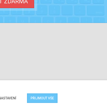
T ZDARMA
návka
Nápověda
NASTAVENÍ
PŘIJMOUT VŠE