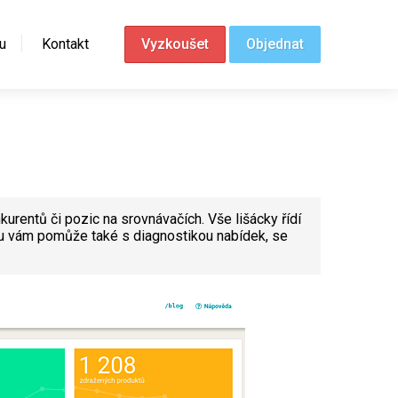
u
Kontakt
Vyzkoušet
Objednat
urentů či pozic na srovnávačích. Vše lišácky řídí
ngu vám pomůže také s diagnostikou nabídek, se