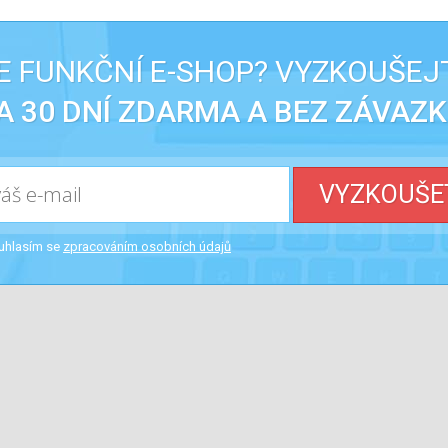
 FUNKČNÍ E-SHOP? VYZKOUŠEJ
A 30 DNÍ ZDARMA A BEZ ZÁVAZK
VYZKOUŠE
uhlasím se
zpracováním osobních údajů