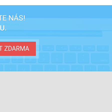
TE NÁS!
U.
T ZDARMA