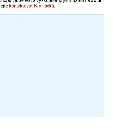
shopu. Aktivovat a vyzkoušet si jej můžete na
30 dní
hejte
kontaktovat tým lišáků
.