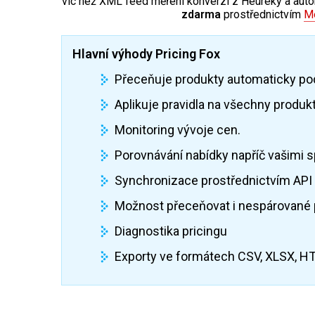
víc než XML feed měření konverzí z Heureky a autom
zdarma
prostřednictvím
Me
Hlavní výhody Pricing Fox
Přeceňuje produkty automaticky po
Aplikuje pravidla na všechny produkty
Monitoring vývoje cen.
Porovnávání nabídky napříč vašimi 
Synchronizace prostřednictvím API
Možnost přeceňovat i nespárované 
Diagnostika pricingu
Exporty ve formátech CSV, XLSX, 