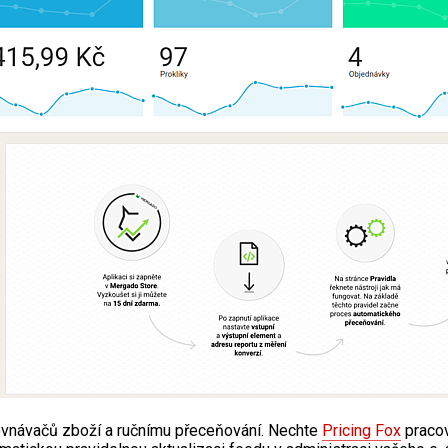
rovnávačů zboží a ručnímu přeceňování. Nechte
Pricing Fox
pracov