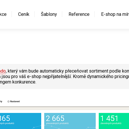
kce
Ceník
Šablony
Reference
E-shop na mír
ado
, který vám bude automaticky přeceňovat sortiment podle konk
 jsou pro váš e-shop nejpřijatelnější. Kromě dynamického prici
ringem konkurence.