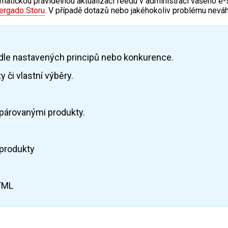
atickou pravidelnou aktualizaci feedu v administraci vašeho e-
rgado Storu
. V případě dotazů nebo jakéhokoliv problému nevá
dle nastavených principů nebo konkurence.
 či vlastní výběry.
spárovanými produkty.
produkty
HTML