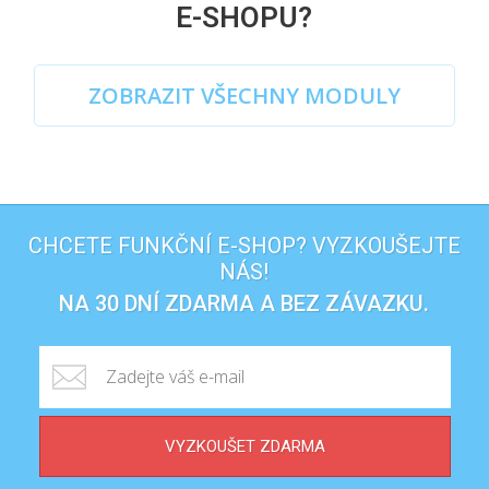
E-SHOPU?
ZOBRAZIT VŠECHNY MODULY
CHCETE FUNKČNÍ E-SHOP? VYZKOUŠEJTE
NÁS!
NA 30 DNÍ ZDARMA A BEZ ZÁVAZKU.
VYZKOUŠET ZDARMA