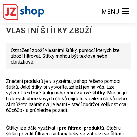
MENU
VLASTNÍ ŠTÍTKY ZBOŽÍ
Označení zboží vlastními štítky, pomocí kterých lze
zboží filtrovat. Štítky mohou být textové nebo
obrázkové.
Značení produktů je v systému jzshop řešeno pomocí
štítků. Jaké štíky si vytvoříte, záleží jen na vás. Lze
vytvořit
textové štíky
nebo
obrázkové štítky
. Mnoho již
hotových obrázkových štítků najdete v galerii štítků nebo
si můžete nahrát svůj vlastní - stačí dodržet velikost cca
60x60px a průhledné pozadí.
Štítky lze dále využívat i
pro filtraci produktů
. Stačí u
štítku povolit filtraci a automaticky se zobrazí ve filtraci