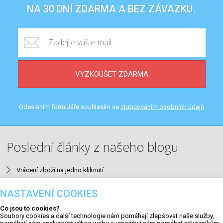
NA 30 DNÍ ZDARMA A BEZ ZÁVAZKU.
VYZKOUŠET ZDARMA
Odesláním formuláře souhlasím se
zpracováním osobních údajů
Poslední články z našeho blogu
Vrácení zboží na jedno kliknutí
Neuromarketing v e-mailingu
NASTAVENÍ COOKIES
9 nejčastějších SEO chyb v e-shopech a jak je opravit
Co jsou to cookies?
Aktualizace #23
Soubory cookies a další technologie nám pomáhají zlepšovat naše služby,